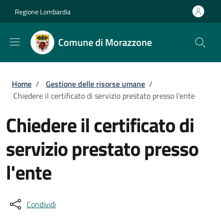
Salta al contenuto principale
Skip to footer content
Regione Lombardia
Comune di Morazzone
Briciole di pane
Home
/
Gestione delle risorse umane
/
Chiedere il certificato di servizio prestato presso l'ente
Chiedere il certificato di
servizio prestato presso
l'ente
Condividi