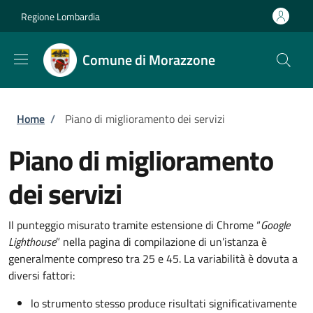
Salta al contenuto principale
Skip to footer content
Regione Lombardia
Comune di Morazzone
Briciole di pane
Home
/
Piano di miglioramento dei servizi
Piano di miglioramento
dei servizi
Il punteggio misurato tramite estensione di Chrome “
Google
Lighthouse
” nella pagina di compilazione di un’istanza è
generalmente compreso tra 25 e 45. La variabilità è dovuta a
diversi fattori:
lo strumento stesso produce risultati significativamente