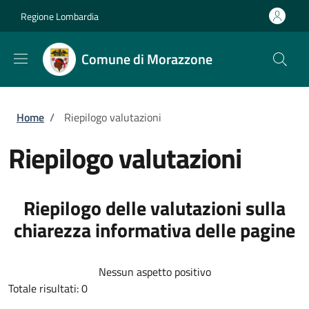
Salta al contenuto principale
Skip to footer content
Regione Lombardia
Comune di Morazzone
Briciole di pane
Home
/
Riepilogo valutazioni
Riepilogo valutazioni
Riepilogo delle valutazioni sulla
chiarezza informativa delle pagine
Nessun aspetto positivo
Totale risultati: 0