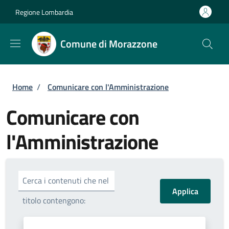
Salta al contenuto principale
Skip to footer content
Regione Lombardia
Comune di Morazzone
Briciole di pane
Home
/
Comunicare con l'Amministrazione
Comunicare con
l'Amministrazione
Cerca i contenuti che nel
titolo contengono: