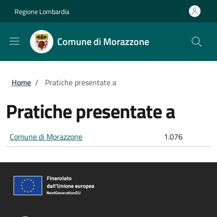
Salta al contenuto principale
Skip to footer content
Regione Lombardia
Comune di Morazzone
Briciole di pane
Home
/
Pratiche presentate a
Pratiche presentate a
Comune di Morazzone
1.076