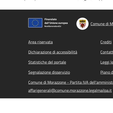
Comune di M
Footer menu
Area riservata
Crediti
Dichiarazione di accessibilità
Contatt
Statistiche del portale
Leggi l
Segnalazione disservizio
Piano d
Comune di Morazzone - Partita IVA dell'amminis
affarigenerali@comune.morazzone.legalmailpa.it