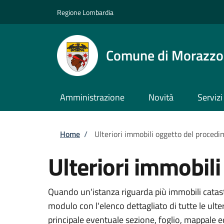
Salta al contenuto principale
Skip to footer content
Regione Lombardia
Comune di Morazz
Amministrazione
Novità
Servizi
Briciole di pane
Home
/
Ulteriori immobili oggetto del proced
Ulteriori immobil
Quando un'istanza riguarda più immobili catasta
modulo con l'elenco dettagliato di tutte le ult
principale eventuale sezione, foglio, mappale 