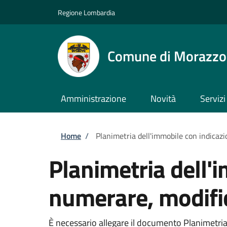
Salta al contenuto principale
Skip to footer content
Regione Lombardia
Comune di Morazz
Amministrazione
Novità
Servizi
Briciole di pane
Home
/
Planimetria dell'immobile con indicaz
Planimetria dell'
numerare, modifi
È necessario allegare il documento Planimetria