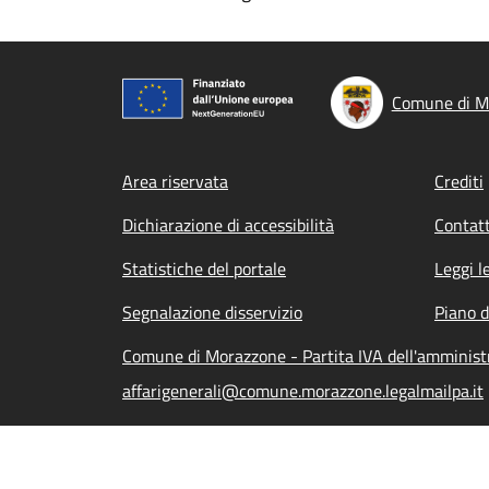
Comune di M
Footer menu
Area riservata
Crediti
Dichiarazione di accessibilità
Contatt
Statistiche del portale
Leggi l
Segnalazione disservizio
Piano d
Comune di Morazzone - Partita IVA dell'amminis
affarigenerali@comune.morazzone.legalmailpa.it