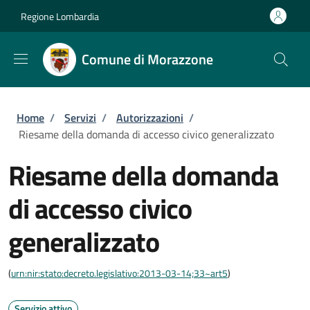
Salta al contenuto principale
Skip to footer content
Regione Lombardia
Comune di Morazzone
Briciole di pane
Home
/
Servizi
/
Autorizzazioni
/
Riesame della domanda di accesso civico generalizzato
Riesame della domanda
di accesso civico
generalizzato
(
urn:nir:stato:decreto.legislativo:2013-03-14;33~art5
)
Servizio attivo