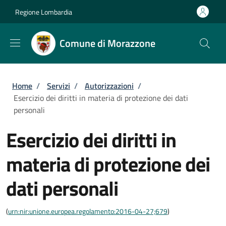
Salta al contenuto principale
Skip to footer content
Regione Lombardia
Comune di Morazzone
Briciole di pane
Home
/
Servizi
/
Autorizzazioni
/
Esercizio dei diritti in materia di protezione dei dati
personali
Esercizio dei diritti in
materia di protezione dei
dati personali
(
urn:nir:unione.europea.regolamento:2016-04-27;679
)