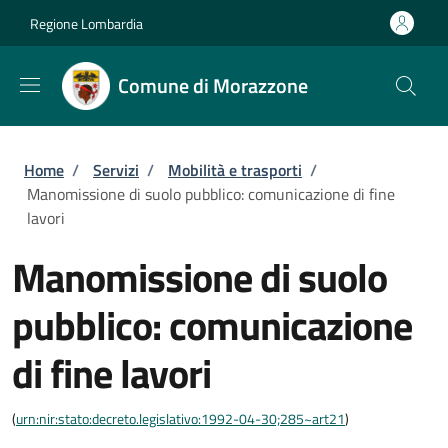
Salta al contenuto principale
Skip to footer content
Regione Lombardia
Comune di Morazzone
Briciole di pane
Home
/
Servizi
/
Mobilità e trasporti
/
Manomissione di suolo pubblico: comunicazione di fine
lavori
Manomissione di suolo
pubblico: comunicazione
di fine lavori
(
urn:nir:stato:decreto.legislativo:1992-04-30;285~art21
)