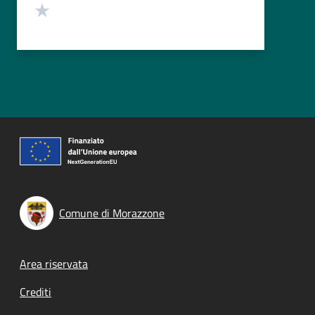
Valuta 1 stelle su 5
Comune di Morazzone
Footer menu
Area riservata
Crediti