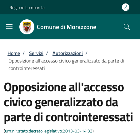
Salta al contenuto principale
Skip to footer content
Regione Lombardia
Comune di Morazzone
Briciole di pane
Home
/
Servizi
/
Autorizzazioni
/
Opposizione all'accesso civico generalizzato da parte di
controinteressati
Opposizione all'accesso
civico generalizzato da
parte di controinteressati
(
urn:nir:stato:decreto.legislativo:2013-03-14;33
)