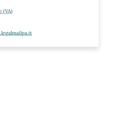
e (VA)
egalmailpa.it