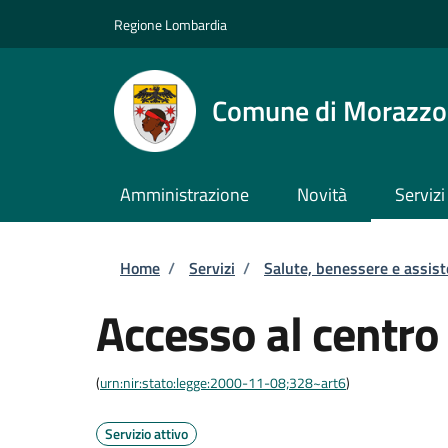
Salta al contenuto principale
Skip to footer content
Regione Lombardia
Comune di Morazz
Amministrazione
Novità
Servizi
Briciole di pane
Home
/
Servizi
/
Salute, benessere e assis
Accesso al centro 
(
urn:nir:stato:legge:2000-11-08;328~art6
)
Servizio attivo