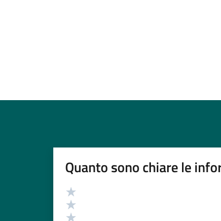
Quanto sono chiare le info
Valutazione
Valuta 5 stelle su 5
Valuta 4 stelle su 5
Valuta 3 stelle su 5