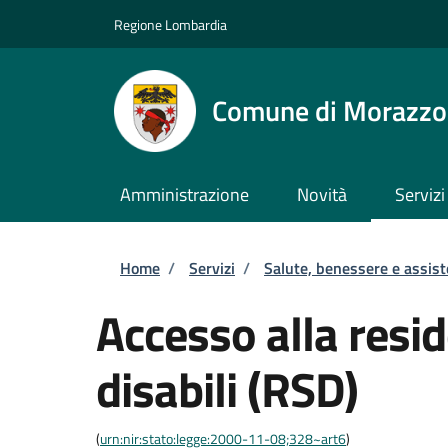
Salta al contenuto principale
Skip to footer content
Regione Lombardia
Comune di Morazz
Amministrazione
Novità
Servizi
Briciole di pane
Home
/
Servizi
/
Salute, benessere e assis
Accesso alla resi
disabili (RSD)
(
urn:nir:stato:legge:2000-11-08;328~art6
)