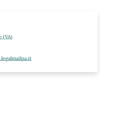
e (VA)
egalmailpa.it