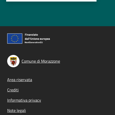
Comune di Morazzone
Footer menu
Area riservata
Crediti
Informativa privacy
Note legali