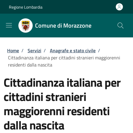
Salta al contenuto principale
Skip to footer content
Regione Lombardia
Comune di Morazzone
Briciole di pane
Home
/
Servizi
/
Anagrafe e stato civile
/
Cittadinanza italiana per cittadini stranieri maggiorenni
residenti dalla nascita
Cittadinanza italiana per
cittadini stranieri
maggiorenni residenti
dalla nascita