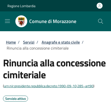
Salta al contenuto principale
Skip to footer content
Regione Lombardia
Comune di Morazzone
Briciole di pane
Home
/
Servizi
/
Anagrafe e stato civile
/
Rinuncia alla concessione cimiteriale
Rinuncia alla concessione
cimiteriale
(
urn:nir:presidente.repubblica:decreto:1990-09-10;285~art90
)
Servizio attivo