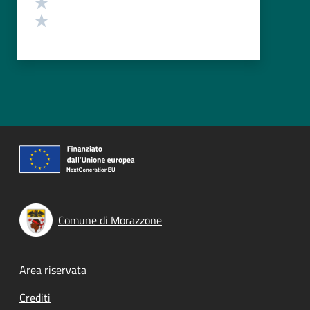
Valuta 2 stelle su 5
Valuta 1 stelle su 5
Comune di Morazzone
Footer menu
Area riservata
Crediti