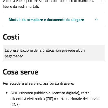
validità e le sepolture siano in ottimo stato di manutenzione e
libere da resti mortali.
Moduli da compilare e documenti da allegare
Costi
Tipo di pagamento
Importo
La presentazione della pratica non prevede alcun
pagamento
Cosa serve
Per accedere al servizio, assicurati di avere:
SPID (sistema pubblico di identità digitale), carta
d’identità elettronica (CIE) o carta nazionale dei servizi
(CNS)