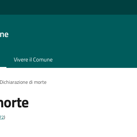
one
Vivere il Comune
Dichiarazione di morte
morte
t72
)