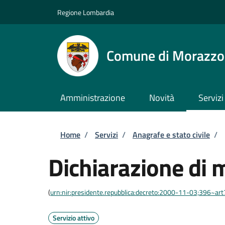
Salta al contenuto principale
Skip to footer content
Regione Lombardia
Comune di Morazz
Amministrazione
Novità
Servizi
Briciole di pane
Home
/
Servizi
/
Anagrafe e stato civile
/
Dichiarazione di 
(
urn:nir:presidente.repubblica:decreto:2000-11-03;396~ar
Servizio attivo