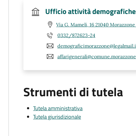
Ufficio attività demografiche
Via G. Mameli, 16 21040 Morazzone
0332/872623-24
demograficimorazzone@legalmail.i
affarigenerali@comune.morazzone.l
Strumenti di tutela
Tutela amministrativa
Tutela giurisdizionale