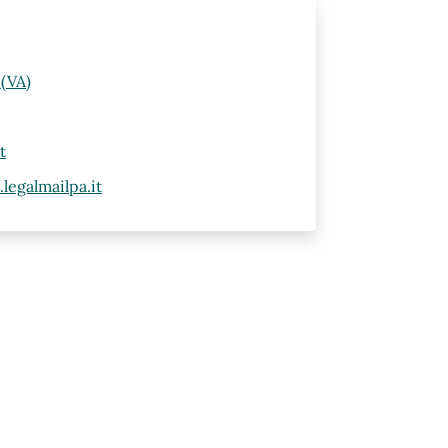
 (VA)
t
egalmailpa.it