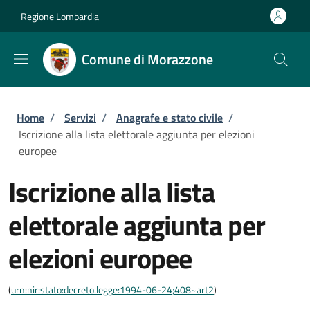
Salta al contenuto principale
Skip to footer content
Regione Lombardia
Comune di Morazzone
Briciole di pane
Home
/
Servizi
/
Anagrafe e stato civile
/
Iscrizione alla lista elettorale aggiunta per elezioni
europee
Iscrizione alla lista
elettorale aggiunta per
elezioni europee
(
urn:nir:stato:decreto.legge:1994-06-24;408~art2
)