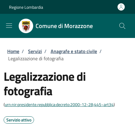
Salta al contenuto principale
Skip to footer content
Regione Lombardia
Comune di Morazzone
Briciole di pane
Home
/
Servizi
/
Anagrafe e stato civile
/
Legalizzazione di fotografia
Legalizzazione di
fotografia
(
urn:nir:presidente.repubblica:decreto:2000-12-28;445~art34
)
Servizio attivo