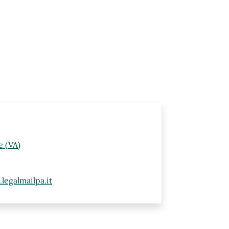
e (VA)
egalmailpa.it