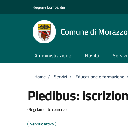
Salta al contenuto principale
Skip to footer content
Regione Lombardia
Comune di Morazz
Amministrazione
Novità
Servizi
Briciole di pane
Home
/
Servizi
/
Educazione e formazione
Piedibus: iscrizion
(Regolamento comunale)
Servizio attivo