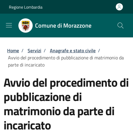
Salta al contenuto principale
Skip to footer content
Regione Lombardia
Comune di Morazzone
Briciole di pane
Home
/
Servizi
/
Anagrafe e stato civile
/
Avvio del procedimento di pubblicazione di matrimonio da
parte di incaricato
Avvio del procedimento di
pubblicazione di
matrimonio da parte di
incaricato