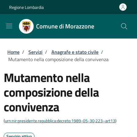
Salta al contenuto principale
Skip to footer content
Regione Lombardia
Comune di Morazzone
Briciole di pane
Home
/
Servizi
/
Anagrafe e stato civile
/
Mutamento nella composizione della convivenza
Mutamento nella
composizione della
convivenza
(
urn:nir:presidente.repubblica:decreto:1989-05-30;223~art13
)
Servizio attivo