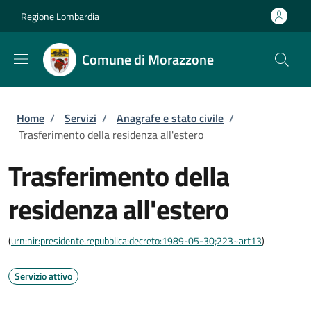
Salta al contenuto principale
Skip to footer content
Regione Lombardia
Comune di Morazzone
Briciole di pane
Home
/
Servizi
/
Anagrafe e stato civile
/
Trasferimento della residenza all'estero
Trasferimento della
residenza all'estero
(
urn:nir:presidente.repubblica:decreto:1989-05-30;223~art13
)
Servizio attivo