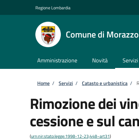
Salta al contenuto principale
Skip to footer content
Regione Lombardia
Comune di Morazz
Amministrazione
Novità
Servizi
Briciole di pane
Home
/
Servizi
/
Catasto e urbanistica
/
R
Rimozione dei vinc
cessione e sul ca
(
urn:nir:stato:legge:1998-12-23;448~art31
)