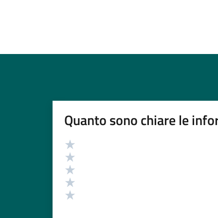
Quanto sono chiare le info
Valutazione
Valuta 5 stelle su 5
Valuta 4 stelle su 5
Valuta 3 stelle su 5
Valuta 2 stelle su 5
Valuta 1 stelle su 5